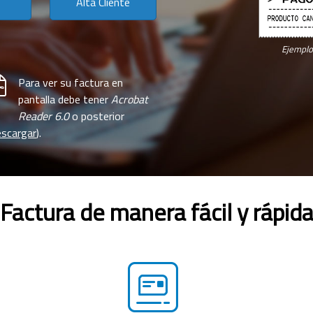
Alta Cliente
Ejemplo 
Para ver su factura en
pantalla debe tener
Acrobat
Reader 6.0
o posterior
scargar
).
Factura de manera fácil y rápid