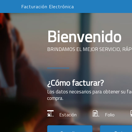
Facturación Electrónica
Bienvenido
BRINDAMOS EL MEJOR SERVICIO, RÁPI
¿Cómo facturar?
Los datos necesarios para obtener su fa
compra.
Estación
Folio